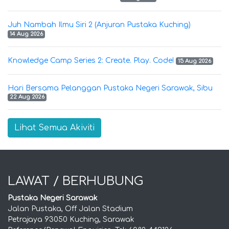
Juh Nambah Ilmu Siri 2 (Anjuran Pustaka Kuching)
14 Aug 2026
Knowledge Camp Series 2: Create. Play. Code!
15 Aug 2026
Hari Bersama Pelanggan Pustaka Negeri Sarawak, Sibu
22 Aug 2026
Lihat Semua Akiviti
LAWAT / BERHUBUNG
Pustaka Negeri Sarawak
Jalan Pustaka, Off Jalan Stadium
Petrajaya 93050 Kuching, Sarawak