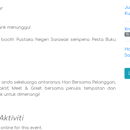
Ju
ur
Ku
rik menunggu!
Kn
15
i booth Pustaka Negeri Sarawak sempena Pesta Buku
Ha
Sa
uk anda sekeluarga antaranya Hari Bersama Pelanggan,
raktif, Meet & Greet bersama penulis tempatan dan
k untuk dimenangi!
Aktiviti
nline for this event.