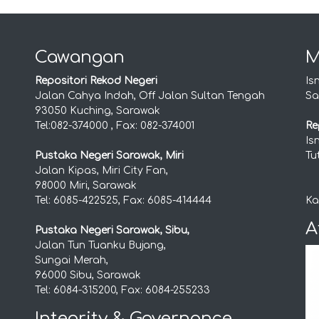
Cawangan
M
Repositori Rekod Negeri
Is
Jalan Cahya Indah, Off Jalan Sultan Tengah
Sa
93050 Kuching, Sarawak
Tel:082-374000 , Fax: 082-374001
Re
Is
Pustaka Negeri Sarawak, Miri
Tu
Jalan Kipas, Miri City Fan,
98000 Miri, Sarawak
Tel: 6085-422525, Fax: 6085-414444
Ka
A
Pustaka Negeri Sarawak, Sibu,
Jalan Tun Tuanku Bujang,
Sungai Merah,
96000 Sibu, Sarawak
Tel: 6084-315200, Fax: 6084-255233
Integrity & Governance