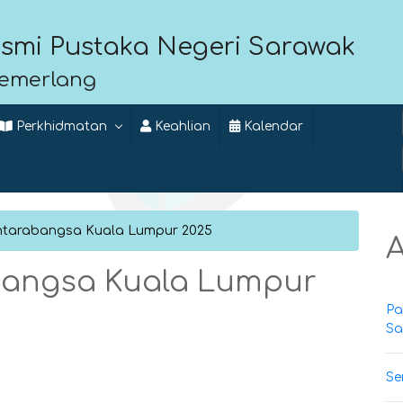
smi Pustaka Negeri Sarawak
Cemerlang
Perkhidmatan
Keahlian
Kalendar
ntarabangsa Kuala Lumpur 2025
A
bangsa Kuala Lumpur
Pa
Sa
Se