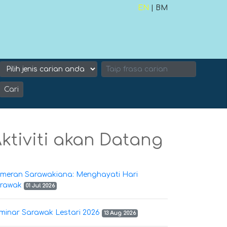
EN
| BM
Cari
ktiviti akan Datang
meran Sarawakiana: Menghayati Hari
rawak
01 Jul 2026
minar Sarawak Lestari 2026
13 Aug 2026